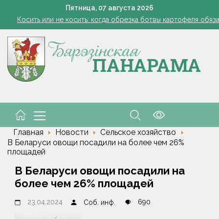
Семинар-совещание по охране труда профсоюза работник
Пятница,
07
августа
2026
Косить или не косить: когда обрезка ботвы картофеля обяз
Ребенок провалился в канализационный колодец в Столинско
Включаем фары и продолжаем жать
командировочные расходы на проезд, если у работника нет биле
Семинар-совещание по охране труда профсоюза работник
Косить или не косить: когда обрезка ботвы картофеля обяз
Ребенок провалился в канализационный колодец в Столинско
Главная
Новости
Сельское хозяйство
В Беларуси овощи посадили на более чем 26%
площадей
В Беларуси овощи посадили на
более чем 26% площадей
23.04.2024
690
Соб. инф.