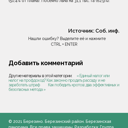
(50,4% от плана). Посеяно льна на 31,1 тыс. га (62,9%).
Источник:
Соб. инф.
Нашли ошибку? Выделите её и нажмите
CTRL + ENTER
Добавить комментарий
Другие материалы в этой категории:
« Единый налог или
налог на профдоход? Как законно продать рассаду и не
заработать штраф
Как победить кротов: два эффективных и
безопасных метода »
© 2021 Березино. Березинский район. Березинская
панорама. Все права защищены. Разработка: Группа