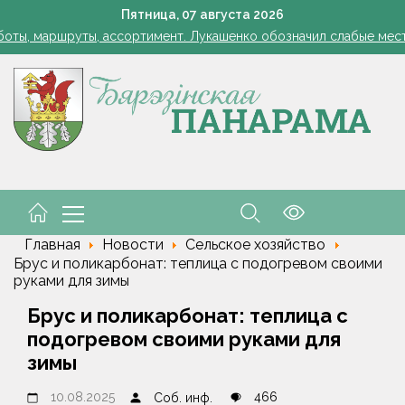
Лукашенко: я борюсь не за колхозы или совхозы - я борюсь з
Пятница,
07
августа
2026
оты, маршруты, ассортимент. Лукашенко обозначил слабые мест
енко возмутился качеством товаров в магазинах на селе: "Просро
авшие из-за сильного ветра деревья повредили 14 машин по все
 преддверии профессионального праздника поздравили работн
Лукашенко: я борюсь не за колхозы или совхозы - я борюсь з
оты, маршруты, ассортимент. Лукашенко обозначил слабые мест
енко возмутился качеством товаров в магазинах на селе: "Просро
авшие из-за сильного ветра деревья повредили 14 машин по все
 преддверии профессионального праздника поздравили работн
Главная
Новости
Сельское хозяйство
Брус и поликарбонат: теплица с подогревом своими
руками для зимы
Брус и поликарбонат: теплица с
подогревом своими руками для
зимы
10.08.2025
466
Соб. инф.