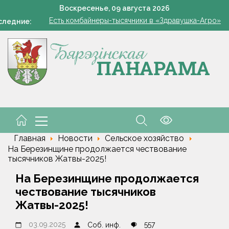
В Жорновке проходит турслёт сотрудников ГКСЭ
Воскресенье,
09
августа
2026
Есть комбайнеры-тысячники в «Здравушка-Агро»
следние:
101 год — целая эпоха!
«Модный двор». Чудо, которое всегда рядом
Всего 1 грамм на ведро — и пустоцветов как не бывал
В Жорновке проходит турслёт сотрудников ГКСЭ
Есть комбайнеры-тысячники в «Здравушка-Агро»
101 год — целая эпоха!
Главная
Новости
Сельское хозяйство
На Березинщине продолжается чествование
тысячников Жатвы-2025!
На Березинщине продолжается
чествование тысячников
Жатвы-2025!
03.09.2025
557
Соб. инф.