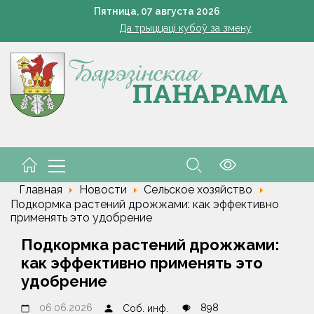
Познай свой край. Как в Беларуси развивают внутренний 
Пятница,
07
августа
2026
Да трыццаці кубоў за змену
Марковские – одно сердце на всех
кашенко поручил вернуть в севооборот все поля Минской облас
Устранение последствий стихии – на контроле губернат
Познай свой край. Как в Беларуси развивают внутренний 
Да трыццаці кубоў за змену
Марковские – одно сердце на всех
Главная
Новости
Сельское хозяйство
Подкормка растений дрожжами: как эффективно
применять это удобрение
Подкормка растений дрожжами:
как эффективно применять это
удобрение
06.06.2026
898
Соб. инф.