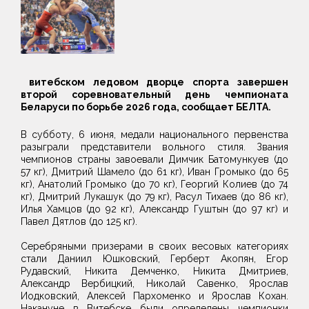
витебском ледовом дворце спорта завершен
второй соревновательный день чемпионата
Беларуси по борьбе 2026 года, сообщает БЕЛТА.
В субботу, 6 июня, медали национального первенства
разыграли представители вольного стиля. Звания
чемпионов страны завоевали Димчик Батомункуев (до
57 кг), Дмитрий Шамело (до 61 кг), Иван Громыко (до 65
кг), Анатолий Громыко (до 70 кг), Георгий Колиев (до 74
кг), Дмитрий Лукашук (до 79 кг), Расул Тихаев (до 86 кг),
Илья Хамцов (до 92 кг), Александр Гуштын (до 97 кг) и
Павел Дятлов (до 125 кг).
Серебряными призерами в своих весовых категориях
стали Даниил Юшковский, Герберт Акопян, Егор
Рудавский, Никита Демченко, Никита Дмитриев,
Александр Вербицкий, Николай Савенко, Ярослав
Иодковский, Алексей Пархоменко и Ярослав Кохан.
Накануне в Витебске были определены чемпионки