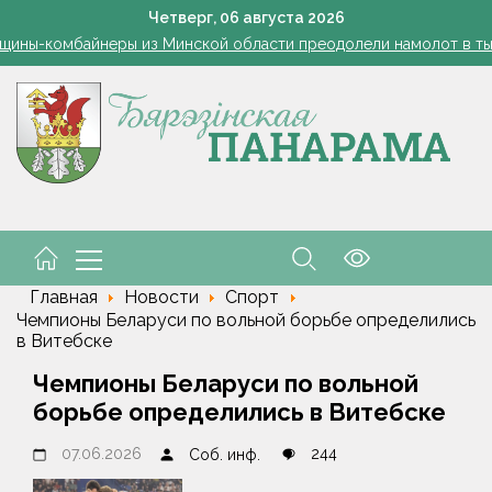
а рабочем месте. Обязательные правила для работодателей нап
Четверг,
06
августа
2026
щины-комбайнеры из Минской области преодолели намолот в ты
Добро пожаловать в команду, молодые медики!
Ребенок провалился в канализационный колодец в Столинско
снил философию отношений с Алжиром и предложил ускорить р
а рабочем месте. Обязательные правила для работодателей нап
щины-комбайнеры из Минской области преодолели намолот в ты
Добро пожаловать в команду, молодые медики!
Главная
Новости
Спорт
Чемпионы Беларуси по вольной борьбе определились
в Витебске
Чемпионы Беларуси по вольной
борьбе определились в Витебске
07.06.2026
244
Соб. инф.