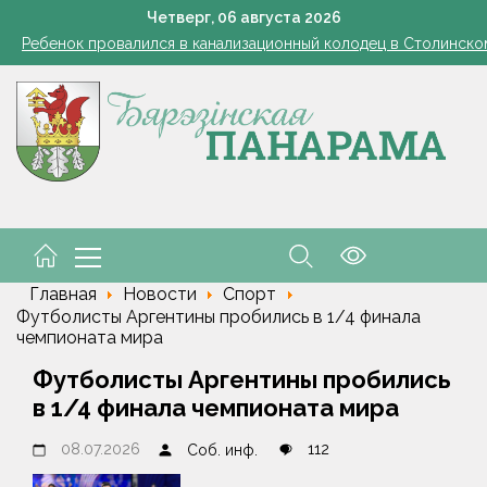
Косить или не косить: когда обрезка ботвы картофеля обяз
Четверг,
06
августа
2026
Ребенок провалился в канализационный колодец в Столинско
снил философию отношений с Алжиром и предложил ускорить р
командировочные расходы на проезд, если у работника нет биле
Семинар-совещание по охране труда профсоюза работник
Косить или не косить: когда обрезка ботвы картофеля обяз
Ребенок провалился в канализационный колодец в Столинско
снил философию отношений с Алжиром и предложил ускорить р
Главная
Новости
Спорт
Футболисты Аргентины пробились в 1/4 финала
чемпионата мира
Футболисты Аргентины пробились
в 1/4 финала чемпионата мира
08.07.2026
112
Соб. инф.