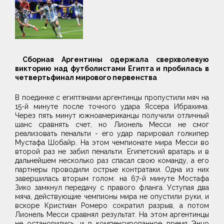
Сборная Аргентины одержала сверхволевую
викторию над футболистами Египта и пробилась в
четвертьфинал мирового первенства
В поединке с египтянами аргентинцы пропустили мяч на
15-й минуте после точного удара Яссера Ибрахима.
Через пять минут южноамериканцы получили отличный
шанс сравнять счет, но Лионель Месси не смог
реализовать пенальти - его удар парировал голкипер
Мустафа Шобайр. На этом чемпионате мира Месси во
второй раз не забил пенальти. Египетский вратарь и в
дальнейшем несколько раз спасал свою команду, а его
партнеры проводили острые контратаки. Одна из них
завершилась вторым голом: на 67-й минуте Мостафа
Зико замкнул передачу с правого фланга. Уступая два
мяча, действующие чемпионы мира не опустили руки, и
вскоре Кристиан Ромеро сократил разрыв, а потом
Лионель Месси сравнял результат. На этом аргентинцы
не остановились, и в компенсированное время Энцо