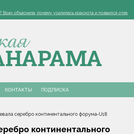
ся. Рябов рассказал о погоде с 10 по 16 августа
? Врач объяснила, почему усилилась краснота и появился отек
нальным праздником
одитель в реанимации
есовершеннолетним
ся. Рябов рассказал о погоде с 10 по 16 августа
? Врач объяснила, почему усилилась краснота и появился отек
нальным праздником
одитель в реанимации
есовершеннолетним
КОНТАКТЫ
ПОДПИСКА
евала серебро континентального форума-U18
еребро континентального