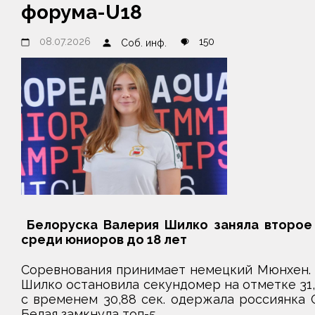
форума-U18
08.07.2026
150
Соб. инф.
Белоруска Валерия Шилко заняла второе 
среди юниоров до 18 лет
Соревнования принимает немецкий Мюнхен. 
Шилко остановила секундомер на отметке 31,
с временем 30,88 сек. одержала россиянка 
Белая замкнула топ-5.