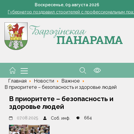
Губернатор поздравил строителей с профессиональным пра
Воскресенье,
09
августа
2026
В Пинском районе бесправник сбил мопед, его водитель в ре
Огород без простоев: превращаем чесночную грядку в фабри
 жара ушла, но лето не спешит прощаться. Рябов рассказал о пог
азером, а розацеа обострилась? Врач объяснила, почему усилила
Губернатор поздравил строителей с профессиональным пра
В Пинском районе бесправник сбил мопед, его водитель в ре
Главная
Новости
Важное
В приоритете – безопасность и здоровье людей
В приоритете – безопасность и
здоровье людей
07.08.2025
664
Соб. инф.