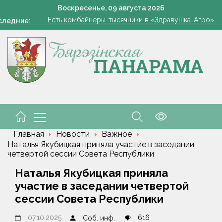
В Жорновке проходит турслёт сотрудников ГКСЭ
Воскресенье,
09
августа
2026
Есть комбайнеры-тысячники в «Здравушка-Агро»
следние:
101 год — целая эпоха!
«Модный двор». Чудо, которое всегда рядом
Всего 1 грамм на ведро — и пустоцветов как не бывал
В Жорновке проходит турслёт сотрудников ГКСЭ
Есть комбайнеры-тысячники в «Здравушка-Агро»
101 год — целая эпоха!
Главная
Новости
Важное
Наталья Якубицкая приняла участие в заседании
четвертой сессии Совета Республики
Наталья Якубицкая приняла
участие в заседании четвертой
сессии Совета Республики
07.10.2025
616
Соб. инф.