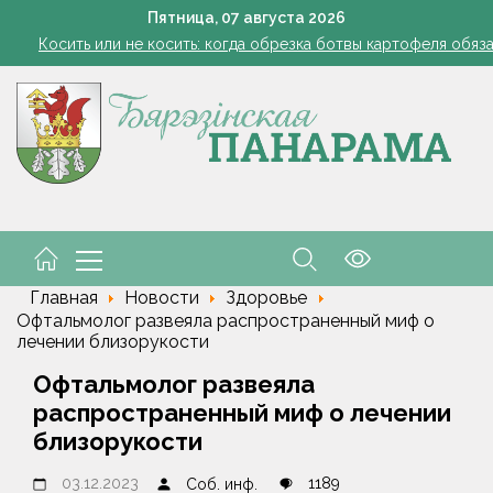
Семинар-совещание по охране труда профсоюза работник
Пятница,
07
августа
2026
Косить или не косить: когда обрезка ботвы картофеля обяз
Ребенок провалился в канализационный колодец в Столинско
Включаем фары и продолжаем жать
командировочные расходы на проезд, если у работника нет биле
Семинар-совещание по охране труда профсоюза работник
Косить или не косить: когда обрезка ботвы картофеля обяз
Ребенок провалился в канализационный колодец в Столинско
Главная
Новости
Здоровье
Офтальмолог развеяла распространенный миф о
лечении близорукости
Офтальмолог развеяла
распространенный миф о лечении
близорукости
03.12.2023
1189
Соб. инф.