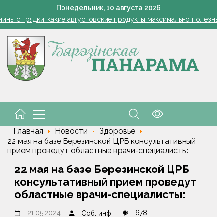
Как правильно выбрать школьный рюкзак, рассказал врач-о
Понедельник,
10
августа
2026
мины с грядки: какие августовские продукты максимально полезн
8 августа открылся сезон охоты на пернатую дичь
т на огурцах: как не перепутать болезни и спасти урожай, когда
Усиленный контроль на акваториях
Как правильно выбрать школьный рюкзак, рассказал врач-о
мины с грядки: какие августовские продукты максимально полезн
8 августа открылся сезон охоты на пернатую дичь
Главная
Новости
Здоровье
22 мая на базе Березинской ЦРБ консультативный
прием проведут областные врачи-специалисты:
22 мая на базе Березинской ЦРБ
консультативный прием проведут
областные врачи-специалисты:
21.05.2024
678
Соб. инф.