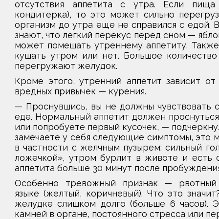
отсутствия аппетита с утра. Если пища 
кондитерка), то это может сильно перегруз
организм до утра еще не справился с едой. 
знают, что легкий перекус перед сном — ябло
может помешать утреннему аппетиту. Также 
кушать утром или нет. Большое количество 
перегружают желудок.
Кроме этого, утренний аппетит зависит от
вредных привычек — курения.
— Проснувшись, вы не должны чувствовать с
еде. Нормальный аппетит должен проснуться, 
или попробуете первый кусочек, — подчеркну
замечаете у себя следующие симптомы, это 
в частности с желчным пузырем: сильный го
ложечкой», утром бурлит в животе и есть с
аппетита больше 30 минут после пробуждения
Особенно тревожный признак — рвотный 
языке (желтый, коричневый). Что это значит
желудке слишком долго (больше 6 часов). Э
камней в органе, постоянного стресса или пе