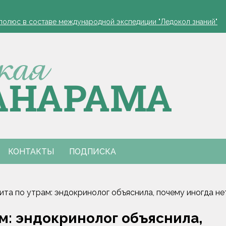
полюс в составе международной экспедиции "Ледокол знаний"
ра по закупке фруктов и ягод раскрыта в Гомельской области
или в МЧС
благоприятные дни для уборки и посадок
полюс в составе международной экспедиции "Ледокол знаний"
ра по закупке фруктов и ягод раскрыта в Гомельской области
или в МЧС
благоприятные дни для уборки и посадок
КОНТАКТЫ
ПОДПИСКА
та по утрам: эндокринолог объяснила, почему иногда не
м: эндокринолог объяснила,