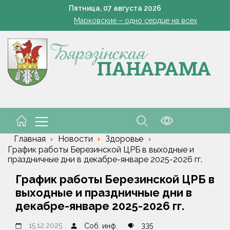
Да трыццаці кубоў за змену
Пятница,
07
августа
2026
Марковские – одно сердце на всех
чтения, буфеты, вендинговые аппараты. Минобразования об изм
Устранение последствий стихии – на контроле губернат
Познай свой край. Как в Беларуси развивают внутренний 
Да трыццаці кубоў за змену
Марковские – одно сердце на всех
чтения, буфеты, вендинговые аппараты. Минобразования об изм
Главная
Новости
Здоровье
График работы Березинской ЦРБ в выходные и
праздничные дни в декабре-январе 2025-2026 гг.
График работы Березинской ЦРБ в
выходные и праздничные дни в
декабре-январе 2025-2026 гг.
15.12.2025
335
Соб. инф.