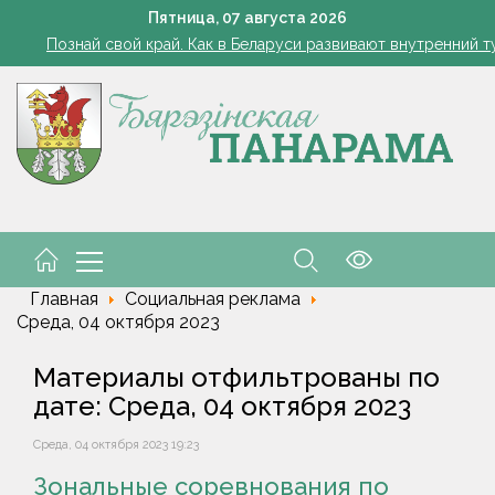
Устранение последствий стихии – на контроле губернат
Пятница,
07
августа
2026
Познай свой край. Как в Беларуси развивают внутренний 
Да трыццаці кубоў за змену
Марковские – одно сердце на всех
чтения, буфеты, вендинговые аппараты. Минобразования об изм
Устранение последствий стихии – на контроле губернат
Познай свой край. Как в Беларуси развивают внутренний 
Да трыццаці кубоў за змену
Марковские – одно сердце на всех
чтения, буфеты, вендинговые аппараты. Минобразования об изм
Главная
Социальная реклама
Среда, 04 октября 2023
Материалы отфильтрованы по
дате: Среда, 04 октября 2023
Среда, 04 октября 2023 19:23
Зональные соревнования по