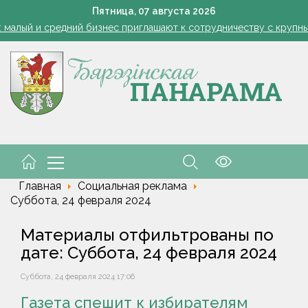
1 стакан в ведро — тля и плодожорка бегут: Августовская защ
Пятница,
07
августа
2026
: малый и средний бизнес приглашают к сотрудничеству с круп
Лукашенко: я борюсь не за колхозы или совхозы - я борюсь з
оты, маршруты, ассортимент. Лукашенко обозначил слабые мест
енко возмутился качеством товаров в магазинах на селе: "Просро
1 стакан в ведро — тля и плодожорка бегут: Августовская защ
: малый и средний бизнес приглашают к сотрудничеству с круп
Лукашенко: я борюсь не за колхозы или совхозы - я борюсь з
оты, маршруты, ассортимент. Лукашенко обозначил слабые мест
енко возмутился качеством товаров в магазинах на селе: "Просро
Главная
Социальная реклама
Суббота, 24 февраля 2024
Материалы отфильтрованы по
дате: Суббота, 24 февраля 2024
Суббота, 24 февраля 2024 17:06
Газета спешит к избирателям