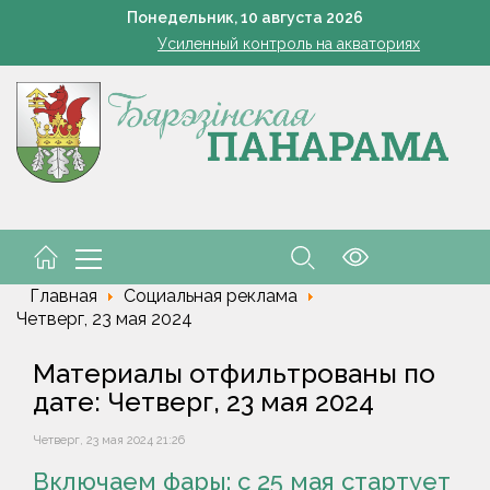
т на огурцах: как не перепутать болезни и спасти урожай, когда
Понедельник,
10
августа
2026
Усиленный контроль на акваториях
Как правильно выбрать школьный рюкзак, рассказал врач-о
мины с грядки: какие августовские продукты максимально полезн
8 августа открылся сезон охоты на пернатую дичь
т на огурцах: как не перепутать болезни и спасти урожай, когда
Усиленный контроль на акваториях
Как правильно выбрать школьный рюкзак, рассказал врач-о
мины с грядки: какие августовские продукты максимально полезн
8 августа открылся сезон охоты на пернатую дичь
Главная
Социальная реклама
Четверг, 23 мая 2024
Материалы отфильтрованы по
дате: Четверг, 23 мая 2024
Четверг, 23 мая 2024 21:26
Включаем фары: с 25 мая стартует