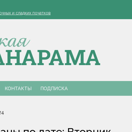
 реально понадобятся в общежитии
очных и сладких початков
полюс в составе международной экспедиции "Ледокол знаний"
ра по закупке фруктов и ягод раскрыта в Гомельской области
 реально понадобятся в общежитии
очных и сладких початков
полюс в составе международной экспедиции "Ледокол знаний"
ра по закупке фруктов и ягод раскрыта в Гомельской области
КОНТАКТЫ
ПОДПИСКА
24
ны по дате: Вторник,