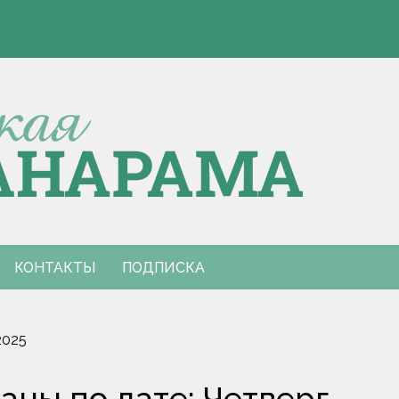
полюс в составе международной экспедиции "Ледокол знаний"
ра по закупке фруктов и ягод раскрыта в Гомельской области
или в МЧС
благоприятные дни для уборки и посадок
полюс в составе международной экспедиции "Ледокол знаний"
ра по закупке фруктов и ягод раскрыта в Гомельской области
или в МЧС
благоприятные дни для уборки и посадок
КОНТАКТЫ
ПОДПИСКА
2025
ны по дате: Четверг,