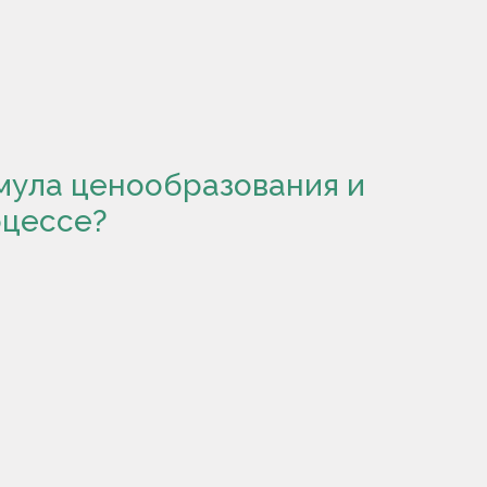
мула ценообразования и
оцессе?