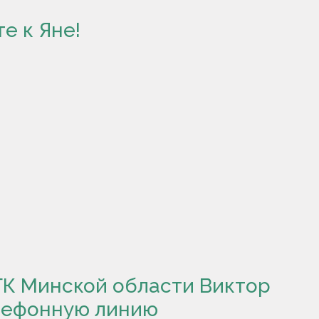
е к Яне!
ГК Минской области Виктор
лефонную линию