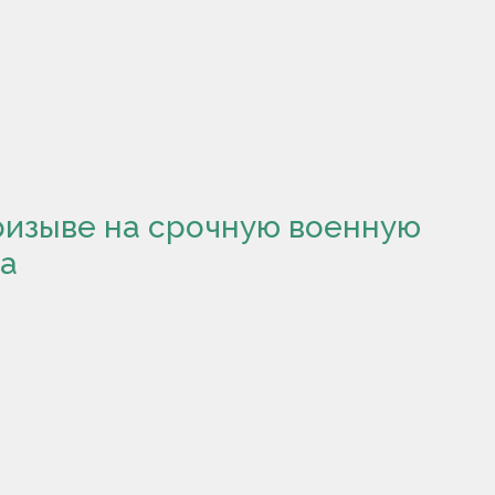
ризыве на срочную военную
да