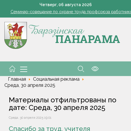
командировочные расходы на проезд, если у работника нет биле
Четверг,
06
августа
2026
Семинар-совещание по охране труда профсоюза работник
Косить или не косить: когда обрезка ботвы картофеля обяз
Ребенок провалился в канализационный колодец в Столинско
снил философию отношений с Алжиром и предложил ускорить р
командировочные расходы на проезд, если у работника нет биле
Семинар-совещание по охране труда профсоюза работник
Косить или не косить: когда обрезка ботвы картофеля обяз
Ребенок провалился в канализационный колодец в Столинско
снил философию отношений с Алжиром и предложил ускорить р
Главная
Социальная реклама
Среда, 30 апреля 2025
Материалы отфильтрованы по
дате: Среда, 30 апреля 2025
Среда, 30 апреля 2025 19:01
Спасибо за труд, учителя