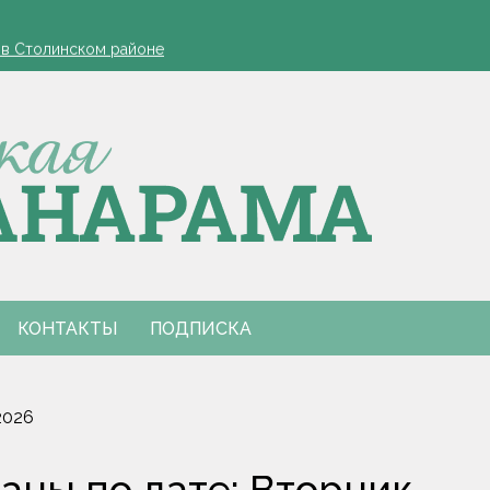
офеля обязательна
 в Столинском районе
лжиром и предложил ускорить реализацию договоренностей
для работодателей напомнили в Минтруда
олели намолот в тысячу тонн зерна
офеля обязательна
 в Столинском районе
лжиром и предложил ускорить реализацию договоренностей
для работодателей напомнили в Минтруда
олели намолот в тысячу тонн зерна
КОНТАКТЫ
ПОДПИСКА
2026
ны по дате: Вторник,