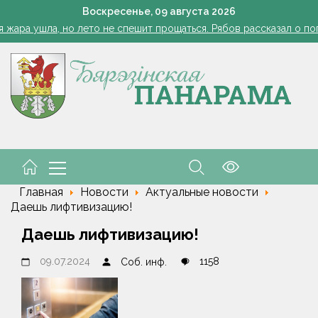
Огород без простоев: превращаем чесночную грядку в фабри
Воскресенье,
09
августа
2026
 жара ушла, но лето не спешит прощаться. Рябов рассказал о пог
азером, а розацеа обострилась? Врач объяснила, почему усилила
Губернатор поздравил строителей с профессиональным пра
В Пинском районе бесправник сбил мопед, его водитель в ре
Огород без простоев: превращаем чесночную грядку в фабри
 жара ушла, но лето не спешит прощаться. Рябов рассказал о пог
азером, а розацеа обострилась? Врач объяснила, почему усилила
Губернатор поздравил строителей с профессиональным пра
В Пинском районе бесправник сбил мопед, его водитель в ре
Главная
Новости
Актуальные новости
Даешь лифтивизацию!
Даешь лифтивизацию!
09.07.2024
1158
Соб. инф.