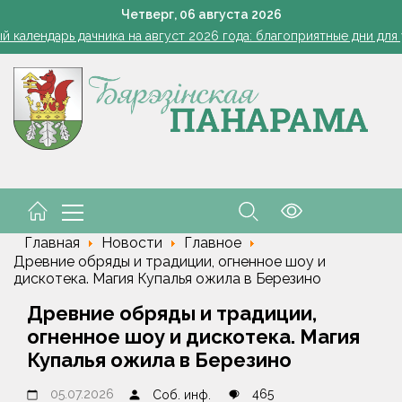
Основные факторы опасности при жаре напомнили в 
Четверг,
06
августа
2026
й календарь дачника на август 2026 года: благоприятные дни для
Березинские тысячники. Новые имена
льник отправился на Северный полюс в составе международной 
е, "мертвые души". Крупная афера по закупке фруктов и ягод ра
Основные факторы опасности при жаре напомнили в 
й календарь дачника на август 2026 года: благоприятные дни для
Главная
Новости
Главное
Древние обряды и традиции, огненное шоу и
дискотека. Магия Купалья ожила в Березино
Древние обряды и традиции,
огненное шоу и дискотека. Магия
Купалья ожила в Березино
05.07.2026
465
Соб. инф.