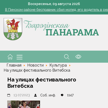
Губернатор поздравил строителей с профессиональным пра
Воскресенье,
09
августа
2026
В Пинском районе бесправник сбил мопед, его водитель в ре
Огород без простоев: превращаем чесночную грядку в фабри
 жара ушла, но лето не спешит прощаться. Рябов рассказал о пог
азером, а розацеа обострилась? Врач объяснила, почему усилила
Губернатор поздравил строителей с профессиональным пра
В Пинском районе бесправник сбил мопед, его водитель в ре
Главная
Новости
Культура
На улицах фестивального Витебска
На улицах фестивального
Витебска
13.07.2023
1147
Соб. инф.