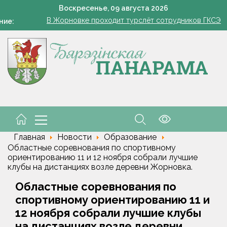
Воскресенье,
09
августа
2026
В Жорновке проходит турслёт сотрудников ГКСЭ
ние:
Есть комбайнеры-тысячники в «Здравушка-Агро»
Урожай до ноября: пять культур, которые стоит посеять в а
«Модный двор». Чудо, которое всегда рядом
Всего 1 грамм на ведро — и пустоцветов как не бывал
В Жорновке проходит турслёт сотрудников ГКСЭ
Есть комбайнеры-тысячники в «Здравушка-Агро»
Главная
Новости
Образование
Областные соревнования по спортивному
ориентированию 11 и 12 ноября собрали лучшие
клубы на дистанциях возле деревни Жорновка.
Областные соревнования по
спортивному ориентированию 11 и
12 ноября собрали лучшие клубы
на дистанциях возле деревни