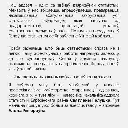
Наш аддзел – адно са звёнаў дзяржаўнай статыстыкі.
Менавіта ў нас збіраецца, апрацоўваецца, правяраецца,
назапашваецца, абагульняецца, захоўваецца ўся
статыстычная інфармацыя, якая паступае ад
прадпрыемстваў, арганізацый, устаноў,
сельгаспрадпрыемстваў раёна. Потым яна перадаецца ў
Галоўнае статыстычнае ўпраўленне Мінскай вобласці.
Трэба зазначыць, што быць статыстыкам справа не з
лёгкіх. Таму эфектыўнасць работы напрамую залежыць
ад яго супрацоўнікаў. Сёння ў аддзеле шчыруюць
эканамісты і спецыялісты па правядзенні абследаванняў,
якія ў адной звязцы.
— Яны здольны вырашыць любыя пастаўленыя задачы.
Я заўсёды магу быць упэўненай у высокім
прафесіяналізме, майстэрстве, стараннасці і адказнасці
кожнага з іх, у тым ліку – і намесніка начальніка аддзела
статыстыкі Бярэзінскага раёна
Святланы Галушка
. Тут
жанчына працуе ўжо больш за дзесяць гадоў, – адзначае
Алена Рыгораўна
.