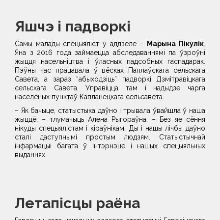
Яшчэ і падворкі
Самы малады спецыяліст у аддзеле –
Марына Пікулік
.
Яна з 2016 года займаецца абследаваннямі па ўзроўні
жыцця насельніцтва і ўласных падсобных гаспадарак.
Пэўны час працавала ў вёсках Паплаўскага сельскага
Савета, а зараз “абыходзіць” падворкі Дзмітравіцкага
сельскага Савета. Управіцца там і надыдзе чарга
населеных пунктаў Капланецкага сельсавета.
– Як бачыце, статыстыка даўно і трывала ўвайшла ў наша
жыццё, – тлумачыць Алена Рыгораўна. – Без яе сёння
нікуды спецыялістам і кіраўнікам. Ды і нашы лічбы даўно
сталі даступнымі простым людзям. Статыстычнай
інфармацыі багата ў інтэрнэце і нашых спецыяльных
выданнях.
Летапісцы раёна