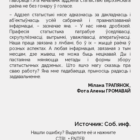
Гаворыць гэта начальнік аддзела статыстыкі Бярэзінскага
раёна не без гонару ў голасе.
– Аддзел статыстыкі нясе адказнасць за дакладнасць і
аб’ектыўнасць усёй сабранай і прааналізаванай
інфармацыі, – зазначае яна. – У нас няма дробязей.
Прафесія статыстыка патрабуе ўседлівасці,
скрупулёзнасці, вытрымкі, уважлівасці, аператыўнасці.
Наша праца звязана з лічбамі, бо ў іх – жыццё раёна ў
розных аспектах. А любая інфармацыя, звязаная з тым
месцам, дзе жывеш, не можа быць нецікавай. Ды і
пастаянна мяняюцца метады і формы збору
статыстычных дадзеных… Што яшчэ магу сказаць пра
сваю работу? Яна мне падабаецца, прыносіць радасць і
задавальненне.
Мілана ТРАПЯНОК,
Фота Алены ГРОМАВАЙ
Источник:
Соб. инф.
Нашли ошибку? Выделите её и нажмите
CTRL + ENTER