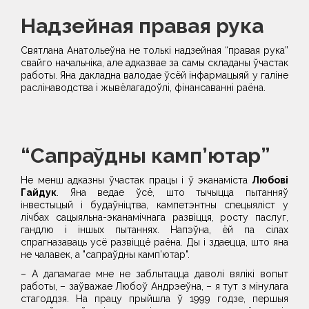
Надзейная правая рука
Святлана Анатольеўна не толькі надзейная “правая рука”
свайго начальніка, але адказвае за самы складаны ўчастак
работы. Яна дакладна валодае ўсёй інфармацыяй у галіне
раслінаводства і жывёлагадоўлі, фінансаванні раёна.
“Сапраўдны камп’ютар”
Не менш адказны ўчастак працы і ў эканаміста
Любові
Гайдук
. Яна ведае ўсё, што тычыцца пытанняў
інвестыцый і будаўніцтва, кампетэнтны спецыяліст у
лічбах сацыяльна-эканамічнага развіцця, росту паслуг,
гандлю і іншых пытаннях. Напэўна, ёй па сілах
спрагназаваць усё развіццё раёна. Ды і здаецца, што яна
не чалавек, а "сапраўдны камп’ютар".
– А дапамагае мне не заблытацца даволі вялікі вопыт
работы, – заўважае Любоў Андрэеўна, – я тут з мінулага
стагоддзя. На працу прыйшла ў 1999 годзе, першыя