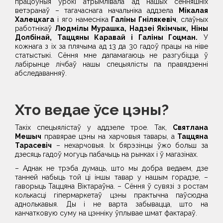
працоўныя ўрокі атрымлівала ад нашых сённяшніх
ветэранаў – тагачаснага начальніка аддзела
Мікалая
Халецкага
і яго намесніка
Галіны Гнілякевіч
, слаўных
работнікаў
Людмілы Мурашка, Надзеі Якімчык, Ніны
Долбінай, Таццяны Каравай і Галіны Гоцман.
У
кожнага з іх за плячыма ад 13 да 30 гадоў працы на ніве
статыстыкі. Сёння мне дапамагаюць не разгубіцца ў
лабірынце лічбаў нашы спецыялісты па правядзенні
абследаванняў.
Хто ведае ўсе цэны?
Такіх спецыялістаў у аддзеле трое. Так,
Святлана
Мешыч
правярае цэны на харчовыя тавары, а
Таццяна
Тарасевіч
– нехарчовыя. Іх бярэзінцы ўжо больш за
дзесяць гадоў могуць пабачыць на рынках і ў магазінах.
– Аднак не трэба думаць, што мы добра ведаем, дзе
танней набыць той ці іншы тавар у нашым горадзе, –
гаворыць Таццяна Віктараўна. – Сёння ў сувязі з ростам
колькасці гіпермаркетаў цэны практычна паўсюдна
аднолькавыя. Ды і не варта забывацца, што на
канчатковую суму на цэнніку ўплывае шмат фактараў.