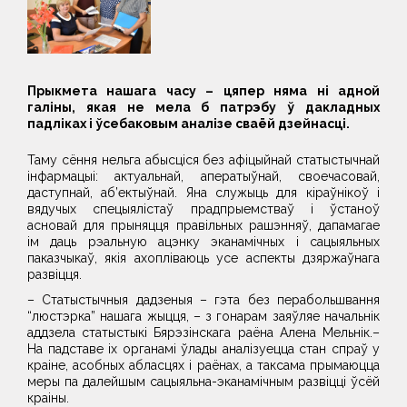
Прыкмета нашага часу – цяпер няма ні адной
галіны, якая не мела б патрэбу ў дакладных
падліках і ўсебаковым аналізе сваёй дзейнасці.
Таму сёння нельга абысціся без афіцыйнай статыстычнай
інфармацыі: актуальнай, аператыўнай, своечасовай,
даступнай, аб’ектыўнай. Яна служыць для кіраўнікоў і
вядучых спецыялістаў прадпрыемстваў і ўстаноў
асновай для прыняцця правільных рашэнняў, дапамагае
ім даць рэальную ацэнку эканамічных і сацыяльных
паказчыкаў, якія ахопліваюць усе аспекты дзяржаўнага
развіцця.
– Статыстычныя дадзеныя – гэта без перабольшвання
“люстэрка” нашага жыцця, – з гонарам заяўляе начальнік
аддзела статыстыкі Бярэзінскага раёна Алена Мельнік.–
На падставе іх органамі ўлады аналізуецца стан спраў у
краіне, асобных абласцях і раёнах, а таксама прымаюцца
меры па далейшым сацыяльна-эканамічным развіцці ўсёй
краіны.