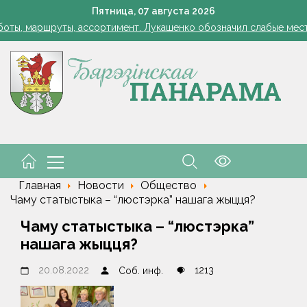
Лукашенко: я борюсь не за колхозы или совхозы - я борюсь з
Пятница,
07
августа
2026
оты, маршруты, ассортимент. Лукашенко обозначил слабые мест
енко возмутился качеством товаров в магазинах на селе: "Просро
1 стакан в ведро — тля и плодожорка бегут: Августовская защ
: малый и средний бизнес приглашают к сотрудничеству с круп
Лукашенко: я борюсь не за колхозы или совхозы - я борюсь з
оты, маршруты, ассортимент. Лукашенко обозначил слабые мест
енко возмутился качеством товаров в магазинах на селе: "Просро
Главная
Новости
Общество
Чаму статыстыка – “люстэрка” нашага жыцця?
Чаму статыстыка – “люстэрка”
нашага жыцця?
20.08.2022
1213
Соб. инф.