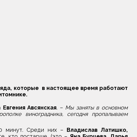
ряда, которые в настоящее время работают
итомнике.
а
Евгения Авсянская
. –
Мы заняты в основном
ополке виноградника, сегодня пропалываем
30 минут. Среди них –
Владислав Латишко,
 те, кто постарше, (это –
Яна Бурцева, Дарья