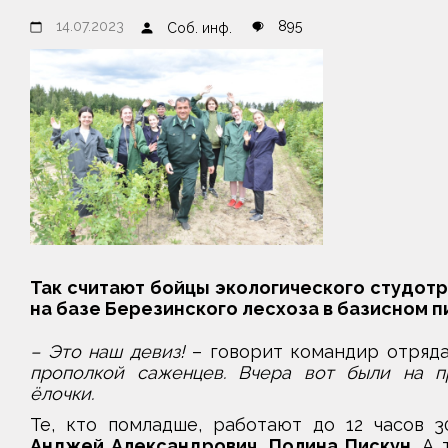
14.07.2023
895
Соб. инф.
Так считают бойцы экологического студот
на базе Березинского лесхоза в базисном п
– Это наш девиз!
– говорит командир отряд
прополкой саженцев. Вчера вот были на пр
ёлочки.
Те, кто помладше, работают до 12 часов 
Анджей Александрович, Полина Пискун
. А