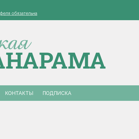
а работников АПК
офеля обязательна
 в Столинском районе
лжиром и предложил ускорить реализацию договоренностей
для работодателей напомнили в Минтруда
а работников АПК
офеля обязательна
 в Столинском районе
лжиром и предложил ускорить реализацию договоренностей
для работодателей напомнили в Минтруда
КОНТАКТЫ
ПОДПИСКА