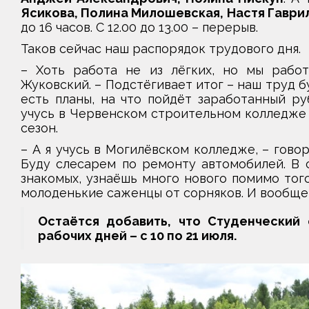
Ясикова, Полина Милошевская, Настя Гаври
до 16 часов. С 12.00 до 13.00 – перерыв.
Таков сейчас наш распорядок трудового дня.
– Хоть работа не из лёгких, но мы работ
Жуковский. – Подстёгивает итог – наш труд б
есть планы, на что пойдёт заработанный руб
учусь в Червенском строительном колледже 
сезон.
– А я учусь в Могилёвском колледже, – говор
Буду слесарем по ремонту автомобилей. В 
знакомых, узнаёшь много нового помимо тог
молоденькие саженцы от сорняков. И вообще,
Остаётся добавить, что Студенческий
рабочих дней – с 10 по 21 июля.