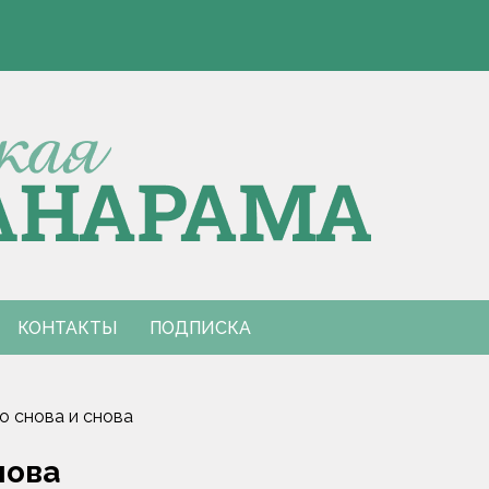
Э
 Европы по пятиборью
е столкновения с КАМАЗом
Э
 Европы по пятиборью
е столкновения с КАМАЗом
КОНТАКТЫ
ПОДПИСКА
о снова и снова
нова