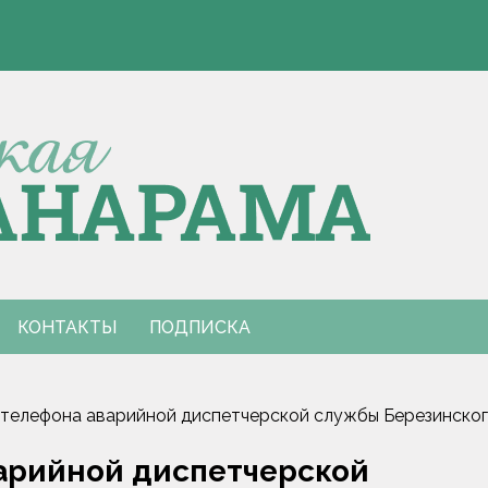
Э
 Европы по пятиборью
е столкновения с КАМАЗом
Э
 Европы по пятиборью
е столкновения с КАМАЗом
КОНТАКТЫ
ПОДПИСКА
 телефона аварийной диспетчерской службы Березинско
арийной диспетчерской