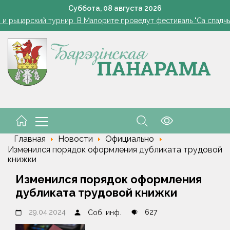
Как часто нужно измерять сахар в крови, рассказала дие
Суббота,
08
августа
2026
 и рыцарский турнир. В Малорите проведут фестиваль "Са спадчы
орусские школьники завоевали серебро и бронзу на олимпиаде 
Одна ночь - и грядки чистые: ловушка для слизней из яичных
ода в Беларуси в выходные: местами кратковременные дожди, гро
Как часто нужно измерять сахар в крови, рассказала дие
 и рыцарский турнир. В Малорите проведут фестиваль "Са спадчы
орусские школьники завоевали серебро и бронзу на олимпиаде 
Главная
Новости
Официально
Изменился порядок оформления дубликата трудовой
книжки
Изменился порядок оформления
дубликата трудовой книжки
29.04.2024
627
Соб. инф.