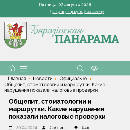
Познай свой край. Как в Беларуси развивают внутренний 
Пятница,
07
августа
2026
Да трыццаці кубоў за змену
Марковские – одно сердце на всех
кашенко поручил вернуть в севооборот все поля Минской облас
Устранение последствий стихии – на контроле губернат
Познай свой край. Как в Беларуси развивают внутренний 
Да трыццаці кубоў за змену
Марковские – одно сердце на всех
Главная
Новости
Официально
Общепит, стоматологии и маршрутки. Какие
нарушения показали налоговые проверки
Общепит, стоматологии и
маршрутки. Какие нарушения
показали налоговые проверки
29.04.2024
648
Соб. инф.