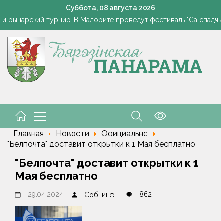
Как часто нужно измерять сахар в крови, рассказала дие
Суббота,
08
августа
2026
 и рыцарский турнир. В Малорите проведут фестиваль "Са спадчы
орусские школьники завоевали серебро и бронзу на олимпиаде 
Одна ночь - и грядки чистые: ловушка для слизней из яичных
ода в Беларуси в выходные: местами кратковременные дожди, гро
Как часто нужно измерять сахар в крови, рассказала дие
 и рыцарский турнир. В Малорите проведут фестиваль "Са спадчы
орусские школьники завоевали серебро и бронзу на олимпиаде 
Главная
Новости
Официально
"Белпочта" доставит открытки к 1 Мая бесплатно
"Белпочта" доставит открытки к 1
Мая бесплатно
29.04.2024
862
Соб. инф.