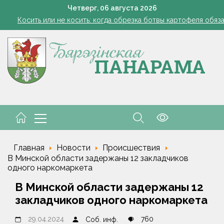
Семинар-совещание по охране труда профсоюза работник
Четверг,
06
августа
2026
Косить или не косить: когда обрезка ботвы картофеля обяз
Ребенок провалился в канализационный колодец в Столинско
Включаем фары и продолжаем жать
командировочные расходы на проезд, если у работника нет биле
Семинар-совещание по охране труда профсоюза работник
Косить или не косить: когда обрезка ботвы картофеля обяз
Ребенок провалился в канализационный колодец в Столинско
Главная
Новости
Происшествия
В Минской области задержаны 12 закладчиков
одного наркомаркета
В Минской области задержаны 12
закладчиков одного наркомаркета
29.04.2024
760
Соб. инф.