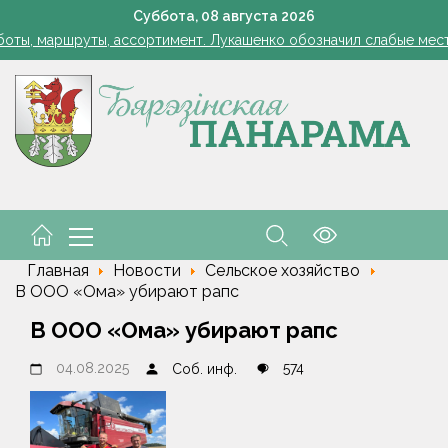
Лукашенко: я борюсь не за колхозы или совхозы - я борюсь з
Суббота,
08
августа
2026
оты, маршруты, ассортимент. Лукашенко обозначил слабые мест
енко возмутился качеством товаров в магазинах на селе: "Просро
1 стакан в ведро — тля и плодожорка бегут: Августовская защ
: малый и средний бизнес приглашают к сотрудничеству с круп
Лукашенко: я борюсь не за колхозы или совхозы - я борюсь з
оты, маршруты, ассортимент. Лукашенко обозначил слабые мест
енко возмутился качеством товаров в магазинах на селе: "Просро
Главная
Новости
Сельское хозяйство
В ООО «Ома» убирают рапс
В ООО «Ома» убирают рапс
04.08.2025
574
Соб. инф.