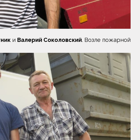
тник
и
Валерий Соколовский
. Возле пожарной