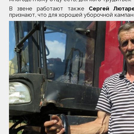
В звене работают также
Сергей Лютар
признают, что для хорошей уборочной кампан