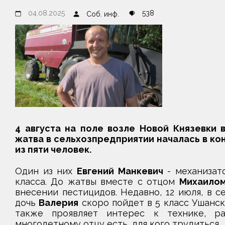
04.08.2025
538
Соб. инф.
4 августа на поле возле Новой Князевки 
жатва в сельхозпредприятии началась в кон
из пяти человек.
Один из них
Евгений Манкевич
- механизат
класса. До жатвы вместе с отцом
Михаилом
внесении пестицидов. Недавно, 12 июля, в 
дочь
Валерия
скоро пойдет в 5 класс Ушанс
также проявляет интерес к технике, ра
многодетному отцу есть, для кого трудиться.