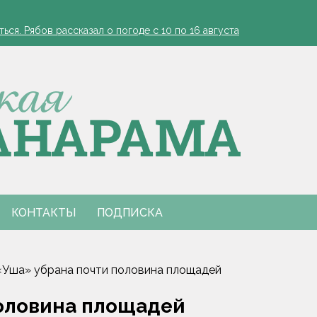
ядку в фабрику урожая
ся. Рябов рассказал о погоде с 10 по 16 августа
? Врач объяснила, почему усилилась краснота и появился отек
нальным праздником
одитель в реанимации
ядку в фабрику урожая
ся. Рябов рассказал о погоде с 10 по 16 августа
? Врач объяснила, почему усилилась краснота и появился отек
нальным праздником
одитель в реанимации
КОНТАКТЫ
ПОДПИСКА
Уша» убрана почти половина площадей
половина площадей