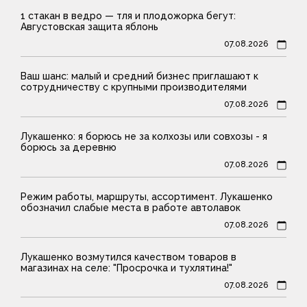
1 стакан в ведро — тля и плодожорка бегут:
Августовская защита яблонь
07.08.2026
Ваш шанс: малый и средний бизнес приглашают к
сотрудничеству с крупными производителями
07.08.2026
Лукашенко: я борюсь не за колхозы или совхозы - я
борюсь за деревню
07.08.2026
Режим работы, маршруты, ассортимент. Лукашенко
обозначил слабые места в работе автолавок
07.08.2026
Лукашенко возмутился качеством товаров в
магазинах на селе: "Просрочка и тухлятина!"
07.08.2026