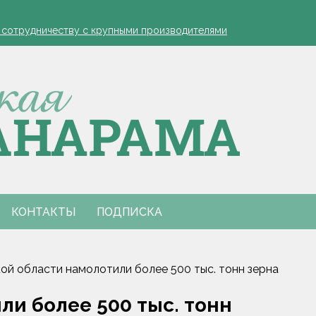
устовская защита яблонь
к сотрудничеству с крупными производителями
- я борюсь за деревню
ко обозначил слабые места в работе автолавок
инах на селе: "Просрочка и тухлятина!"
устовская защита яблонь
к сотрудничеству с крупными производителями
- я борюсь за деревню
ко обозначил слабые места в работе автолавок
инах на селе: "Просрочка и тухлятина!"
КОНТАКТЫ
ПОДПИСКА
ой области намолотили более 500 тыс. тонн зерна
ли более 500 тыс. тонн