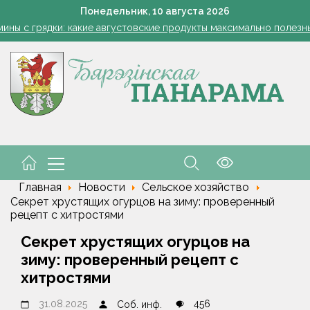
Как правильно выбрать школьный рюкзак, рассказал врач-о
Понедельник,
10
августа
2026
мины с грядки: какие августовские продукты максимально полезн
8 августа открылся сезон охоты на пернатую дичь
т на огурцах: как не перепутать болезни и спасти урожай, когда
Усиленный контроль на акваториях
Как правильно выбрать школьный рюкзак, рассказал врач-о
мины с грядки: какие августовские продукты максимально полезн
8 августа открылся сезон охоты на пернатую дичь
Главная
Новости
Сельское хозяйство
Секрет хрустящих огурцов на зиму: проверенный
рецепт с хитростями
Секрет хрустящих огурцов на
зиму: проверенный рецепт с
хитростями
31.08.2025
456
Соб. инф.