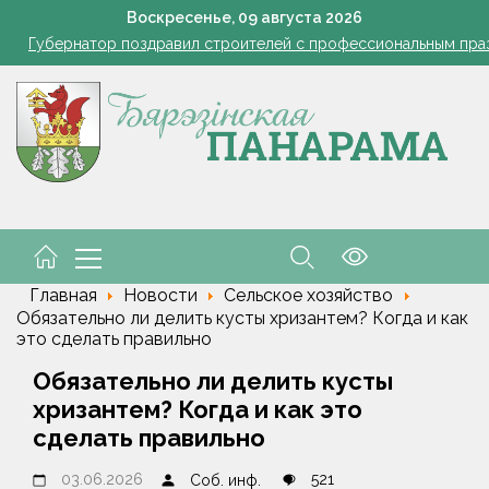
азером, а розацеа обострилась? Врач объяснила, почему усилила
Воскресенье,
09
августа
2026
Губернатор поздравил строителей с профессиональным пра
В Пинском районе бесправник сбил мопед, его водитель в ре
Огород без простоев: превращаем чесночную грядку в фабри
 жара ушла, но лето не спешит прощаться. Рябов рассказал о пог
азером, а розацеа обострилась? Врач объяснила, почему усилила
Губернатор поздравил строителей с профессиональным пра
В Пинском районе бесправник сбил мопед, его водитель в ре
Главная
Новости
Сельское хозяйство
Обязательно ли делить кусты хризантем? Когда и как
это сделать правильно
Обязательно ли делить кусты
хризантем? Когда и как это
сделать правильно
03.06.2026
521
Соб. инф.