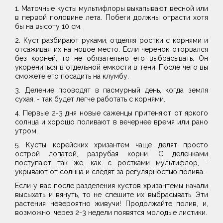
1. Маточные кусты мультифлоры выкапывают весной или
в первой половине лета. Побеги должны отрасти хотя
бы на высоту 10 см.
2. Куст разбирают руками, отделяя ростки с корнями и
отсаживая их на новое место. Если черенок оторвался
без корней, то не обязательно его выбрасывать. Он
укорениться в отдельной емкости в тени. После чего вы
сможете его посадить на клумбу.
3. Деление проводят в пасмурный день, когда земля
сухая, - так будет легче работать с корнями.
4. Первые 2-3 дня новые саженцы притеняют от яркого
солнца и хорошо поливают в вечернее время или рано
утром.
5. Кусты корейских хризантем чаще делят просто
острой лопатой, разрубая корни. С деленками
поступают так же, как с ростками мультифлор, -
укрывают от солнца и следят за регулярностью полива.
Если у вас после разделения кустов хризантемы начали
высыхать и вянуть, то не спешите их выбрасывать. Эти
растения невероятно живучи! Продолжайте полив, и,
возможно, через 2-3 недели появятся молодые листики.