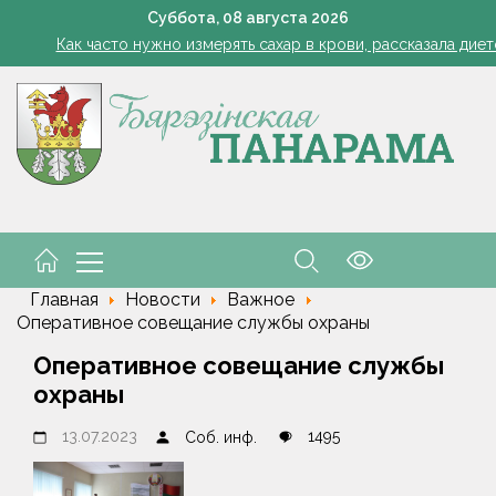
ода в Беларуси в выходные: местами кратковременные дожди, гро
Суббота,
08
августа
2026
Как часто нужно измерять сахар в крови, рассказала дие
 и рыцарский турнир. В Малорите проведут фестиваль "Са спадчы
В июле свидетельства о рождении получили 12 детей
Одна ночь - и грядки чистые: ловушка для слизней из яичных
ода в Беларуси в выходные: местами кратковременные дожди, гро
Как часто нужно измерять сахар в крови, рассказала дие
 и рыцарский турнир. В Малорите проведут фестиваль "Са спадчы
Главная
Новости
Важное
Оперативное совещание службы охраны
Оперативное совещание службы
охраны
13.07.2023
1495
Соб. инф.