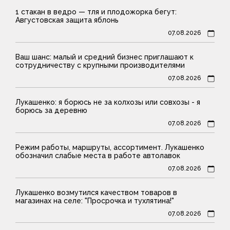
1 стакан в ведро — тля и плодожорка бегут:
Августовская защита яблонь
07.08.2026
Ваш шанс: малый и средний бизнес приглашают к
сотрудничеству с крупными производителями
07.08.2026
Лукашенко: я борюсь не за колхозы или совхозы - я
борюсь за деревню
07.08.2026
Режим работы, маршруты, ассортимент. Лукашенко
обозначил слабые места в работе автолавок
07.08.2026
Лукашенко возмутился качеством товаров в
магазинах на селе: "Просрочка и тухлятина!"
07.08.2026