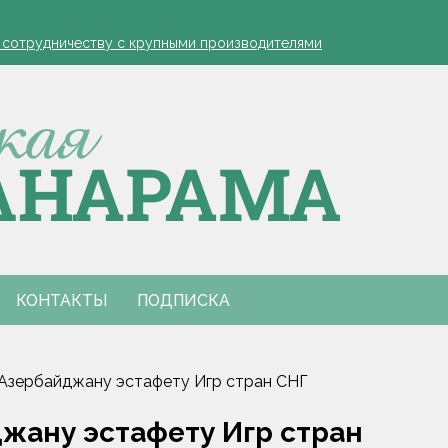
устовская защита яблонь
к сотрудничеству с крупными производителями
- я борюсь за деревню
ко обозначил слабые места в работе автолавок
инах на селе: "Просрочка и тухлятина!"
устовская защита яблонь
к сотрудничеству с крупными производителями
- я борюсь за деревню
ко обозначил слабые места в работе автолавок
инах на селе: "Просрочка и тухлятина!"
КОНТАКТЫ
ПОДПИСКА
 Азербайджану эстафету Игр стран СНГ
жану эстафету Игр стран