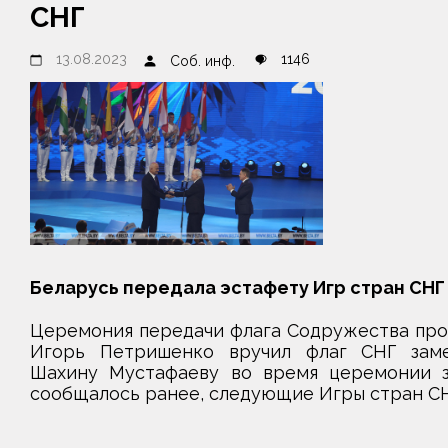
СНГ
13.08.2023
1146
Соб. инф.
Беларусь передала эстафету Игр стран СНГ
Церемония передачи флага Содружества прош
Игорь Петришенко вручил флаг СНГ заме
Шахину Мустафаеву во время церемонии за
сообщалось ранее, следующие Игры стран СНГ