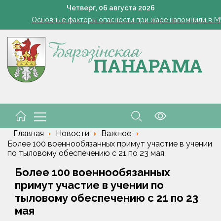
е, "мертвые души". Крупная афера по закупке фруктов и ягод ра
Четверг,
06
августа
2026
Основные факторы опасности при жаре напомнили в 
й календарь дачника на август 2026 года: благоприятные дни для
Березинские тысячники. Новые имена
льник отправился на Северный полюс в составе международной 
е, "мертвые души". Крупная афера по закупке фруктов и ягод ра
Основные факторы опасности при жаре напомнили в 
й календарь дачника на август 2026 года: благоприятные дни для
Главная
Новости
Важное
Более 100 военнообязанных примут участие в учении
по тыловому обеспечению с 21 по 23 мая
Более 100 военнообязанных
примут участие в учении по
тыловому обеспечению с 21 по 23
мая