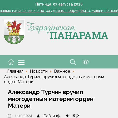
енко возмутился качеством товаров в магазинах на селе: "Просро
Пятница,
07
августа
2026
авшие из-за сильного ветра деревья повредили 14 машин по все
 преддверии профессионального праздника поздравили работн
Лукашенко: я борюсь не за колхозы или совхозы - я борюсь з
оты, маршруты, ассортимент. Лукашенко обозначил слабые мест
енко возмутился качеством товаров в магазинах на селе: "Просро
авшие из-за сильного ветра деревья повредили 14 машин по все
 преддверии профессионального праздника поздравили работн
Главная
Новости
Важное
Александр Турчин вручил многодетным матерям
орден Матери
Александр Турчин вручил
многодетным матерям орден
Матери
11.10.2024
838
Соб. инф.