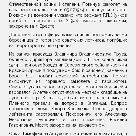
Отечественной войны I степени. Покинув самолет на
парашюте, остался жив и 05.07.1944 г. вернулся в часть.
В одном из донесений указано, что сержант Г.П. Жучков
погиб в катастрофе 14.12.1944 вместе с экипажем,
захоронен в г. Бресте.
Дополним этот официальный список воспоминаниями
березинцев о героизме советских летчиков, погибших
на территории нашего района.
Из записи краеведа Владимира Владимировича Труса,
бывшего директора Капланецкой СШ: «В конце июня
1944 г. при освобождении Березинского района частями
Красной Армии в воздушном бою в районе д. Каменный
Борок был подбит советский истребитель. Летчик
выпрыгнул из горящего самолета с парашютом.
Самолет упал в заросли кустов за Погостской улицей и
взорвался. А летчик опустился на местном кладбище на
лугу возле р. Клева, где был взят в плен немцами.
Пленного привели на допрос в Капланцы. Допрос
проходил в доме Захара Коваленка. После допроса
лейтенанта расстреляли. Похоронили его Александр
Николаевич Булойчик и его племянник Василий
Гаврилович. Место захоронения неизвестно».
Ольга Тимофеевна Автухович, жительница д. Хватовка, в