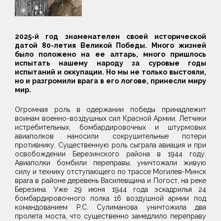
2025-й год знаменателен своей исторической
датой 80-летия Великой Победы. Много жизней
было положено на ее алтарь, много пришлось
испытать нашему народу за суровые годы
испытаний и оккупации. Но мы не только выстояли,
но и разгромили врага в его логове, принесли миру
мир.
Огромная роль в одержании победы принадлежит
воинам военно-воздушных сил Красной Армии. Летчики
истребительных, бомбардировочных и штурмовых
авиаполков наносили сокрушительные потери
противнику. Существенную роль сыграла авиация и при
освобождении Березинского района в 1944 году.
Авиаполки бомбили переправы, уничтожали живую
силу и технику отступающего по трассе Могилев-Минск
врага в районе деревень Василевщина и Погост, на реке
Березина. Уже 29 июня 1944 года эскадрилья 24
бомбардировочного полка 16 воздушной армии под
командованием Р.С. Сулиманова уничтожила два
пролета моста, что существенно замедлило переправу