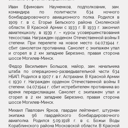
Иван Ефимович Науменков, подполковник, зам.
командира по политчасти 634 ночного
бомбардировочного авиационного полка. Родился в
1909 г. в с. Егорье Бельского района Смоленской
области. В Красной Армии с 1933 г. В 1933 г. закончил
авиатехшколу, в 1939 г. – курсы усовершенствования
техсостава. Награжден орденом Отечественной войны II
степени. При перелете на новое место 04.07.1944 г.
сбит самолетом противника. Самолет с экипажем упал
и сгорел в 2 км западнее Березино, правая сторона
шоссе Могилев-Минск.
Федор Васильевич Большов, майор, зам. начальника
штаба по операционно-разведывательной части 634
НБАП. Родился в 1907 г. в г. Астрахани. В Красной Армии
с 1930 г. Награжден орденом Отечественной войны II
степени. 04.07.1944 г. сбит истребителем противника во
время передислакации. Самолет с экипажем упал и
сгорел в 2 км западнее Березино, правая сторона
шоссе Могилев-Минск.
Михаил Павлович Ярков, гвардии лейтенант, штурман
экипажа 96 гвардейского бомбардировочного
авиаполка. Родился 5.09.1918 г. в с. Божьи Воды
Кораблинского района Московской области. В Красной