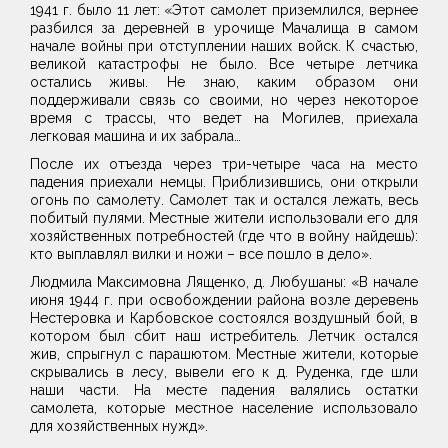
1941 г. было 11 лет: «Этот самолет приземлился, вернее
разбился за деревней в урочище Мачалища в самом
начале войны при отступлении наших войск. К счастью,
великой катастрофы не было. Все четыре летчика
остались живы. Не знаю, каким образом они
поддерживали связь со своими, но через некоторое
время с трассы, что ведет на Могилев, приехала
легковая машина и их забрала…
После их отъезда через три-четыре часа на место
падения приехали немцы. Приблизившись, они открыли
огонь по самолету. Самолет так и остался лежать, весь
побитый пулями. Местные жители использовали его для
хозяйственных потребностей (где что в войну найдешь):
кто выплавлял вилки и ножи – все пошло в дело».
Людмила Максимовна Лященко, д. Любушаны: «В начале
июня 1944 г. при освобождении района возле деревень
Нестеровка и Карбовское состоялся воздушный бой, в
котором был сбит наш истребитель. Летчик остался
жив, спрыгнул с парашютом. Местные жители, которые
скрывались в лесу, вывели его к д. Руденка, где шли
наши части. На месте падения валялись остатки
самолета, которые местное население использовало
для хозяйственных нужд».