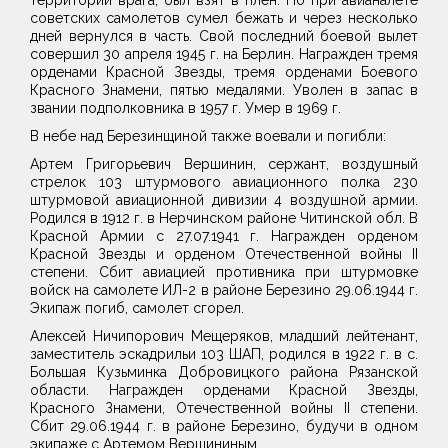
территории врага, был взят в плен. Но при авианалете
советских самолетов сумел бежать и через несколько
дней вернулся в часть. Свой последний боевой вылет
совершил 30 апреля 1945 г. на Берлин. Награжден тремя
орденами Красной Звезды, тремя орденами Боевого
Красного Знамени, пятью медалями. Уволен в запас в
звании подполковника в 1957 г. Умер в 1969 г.
В небе над Березинщиной также воевали и погибли:
Артем Григорьевич Вершинин, сержант, воздушный
стрелок 103 штурмового авиационного полка 230
штурмовой авиационной дивизии 4 воздушной армии.
Родился в 1912 г. в Нерчинском районе Читинской обл. В
Красной Армии с 27.07.1941 г. Награжден орденом
Красной Звезды и орденом Отечественной войны II
степени. Сбит авиацией противника при штурмовке
войск на самолете ИЛ-2 в районе Березино 29.06.1944 г.
Экипаж погиб, самолет сгорел.
Алексей Ничипорович Мещеряков, младший лейтенант,
заместитель эскадрильи 103 ШАП, родился в 1922 г. в с.
Большая Кузьминка Добровицкого района Рязанской
области. Награжден орденами Красной Звезды,
Красного Знамени, Отечественной войны II степени.
Сбит 29.06.1944 г. в районе Березино, будучи в одном
экипаже с Артемом Вершининым.