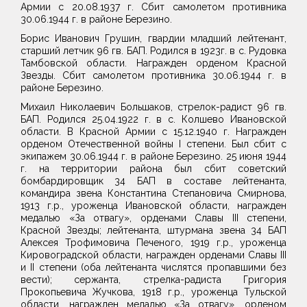
Армии с 20.08.1937 г. Сбит самолетом противника
30.06.1944 г. в районе Березино.
Борис Иванович Грушин, гвардии младший лейтенант,
старший летчик 96 гв. БАП. Родился в 1923г. в с. Рудовка
Тамбовской области. Награжден орденом Красной
Звезды. Сбит самолетом противника 30.06.1944 г. в
районе Березино.
Михаил Николаевич Большаков, стрелок-радист 96 гв.
БАП. Родился 25.04.1922 г. в с. Колшево Ивановской
области. В Красной Армии с 15.12.1940 г. Награжден
орденом Отечественной войны I степени. Был сбит с
экипажем 30.06.1944 г. в районе Березино. 25 июня 1944
г. на территории района был сбит советский
бомбардировщик 34 БАП в составе лейтенанта,
командира звена Константина Степановича Смирнова,
1913 г.р., уроженца Ивановской области, награжден
медалью «За отвагу», орденами Славы III степени,
Красной Звезды; лейтенанта, штурмана звена 34 БАП
Алексея Трофимовича Печеного, 1919 г.р., уроженца
Кировоградской области, награжден орденами Славы III
и II степени (оба лейтенанта числятся пропавшими без
вести); сержанта, стрелка-радиста Григория
Прокопьевича Жучкова, 1918 г.р., уроженца Тульской
области, награжден медалью «За отвагу», орденом