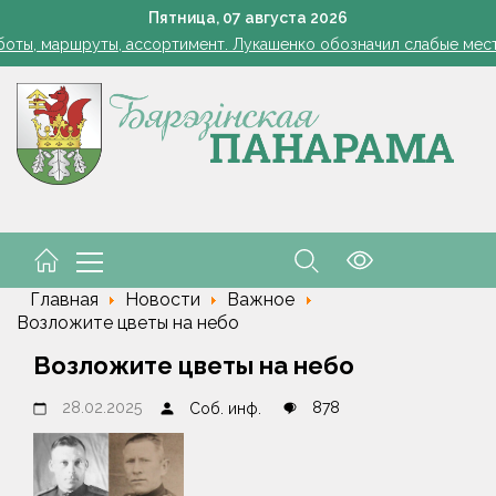
Пятница,
07
августа
2026
оты, маршруты, ассортимент. Лукашенко обозначил слабые мест
енко возмутился качеством товаров в магазинах на селе: "Просро
1 стакан в ведро — тля и плодожорка бегут: Августовская защ
: малый и средний бизнес приглашают к сотрудничеству с круп
Лукашенко: я борюсь не за колхозы или совхозы - я борюсь з
оты, маршруты, ассортимент. Лукашенко обозначил слабые мест
енко возмутился качеством товаров в магазинах на селе: "Просро
Главная
Новости
Важное
Возложите цветы на небо
Возложите цветы на небо
28.02.2025
878
Соб. инф.