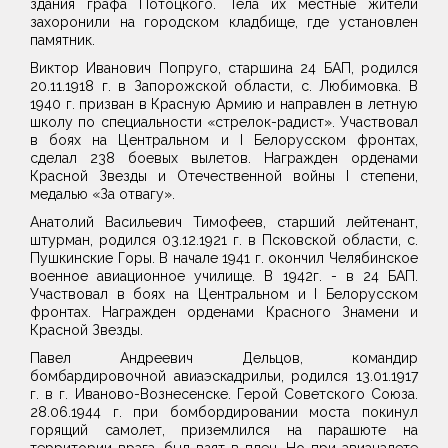
здания графа Потоцкого. Тела их местные жители
захоронили на городском кладбище, где установлен
памятник.
Виктор Иванович Попруго, старшина 24 БАП, родился
20.11.1918 г. в Запорожской области, с. Любимовка. В
1940 г. призван в Красную Армию и направлен в летную
школу по специальности «стрелок-радист». Участвовал
в боях на Центральном и I Белорусском фронтах,
сделал 238 боевых вылетов. Награжден орденами
Красной Звезды и Отечественной войны I степени,
медалью «За отвагу».
Анатолий Васильевич Тимофеев, старший лейтенант,
штурман, родился 03.12.1921 г. в Псковской области, с.
Пушкинские Горы. В начале 1941 г. окончил Челябинское
военное авиационное училище. В 1942г. - в 24 БАП.
Участвовал в боях на Центральном и I Белорусском
фронтах. Награжден орденами Красного Знамени и
Красной Звезды.
Павел Андреевич Дельцов, командир
бомбардировочной авиаэскадрильи, родился 13.01.1917
г. в г. Иваново-Вознесенске. Герой Советского Союза.
28.06.1944 г. при бомбордировании моста покинул
горящий самолет, приземлился на парашюте на