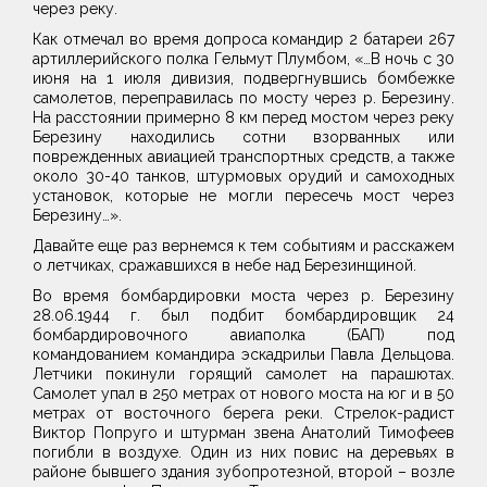
через реку.
Как отмечал во время допроса командир 2 батареи 267
артиллерийского полка Гельмут Плумбом, «…В ночь с 30
июня на 1 июля дивизия, подвергнувшись бомбежке
самолетов, переправилась по мосту через р. Березину.
На расстоянии примерно 8 км перед мостом через реку
Березину находились сотни взорванных или
поврежденных авиацией транспортных средств, а также
около 30-40 танков, штурмовых орудий и самоходных
установок, которые не могли пересечь мост через
Березину…».
Давайте еще раз вернемся к тем событиям и расскажем
о летчиках, сражавшихся в небе над Березинщиной.
Во время бомбардировки моста через р. Березину
28.06.1944 г. был подбит бомбардировщик 24
бомбардировочного авиаполка (БАП) под
командованием командира эскадрильи Павла Дельцова.
Летчики покинули горящий самолет на парашютах.
Самолет упал в 250 метрах от нового моста на юг и в 50
метрах от восточного берега реки. Стрелок-радист
Виктор Попруго и штурман звена Анатолий Тимофеев
погибли в воздухе. Один из них повис на деревьях в
районе бывшего здания зубопротезной, второй – возле