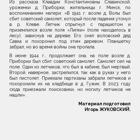
Из рассказа Клавдии Константиновны Славинской,
уроженки д. Приборки, жительницы г. Минск, по
воспоминаниям матери: «В 1941 г. возле д. Волы был
сбит советский самолет, который после падения утонул
в р. Клеве. Летчик спрыгнул с парашютом и
приземлился возле поля «Липки» (поле находилось в
лесу), зависнув на дереве. Его снял воловский дед
Савка и похоронил под этим деревом. Планшетку
забрал, но во время войны она пропала.
В июне 1944 г., продолжает она, на поле возле д.
Приборки был сбит советский самолет. Самолет сел на
поле. Один из летчиков, что был в кабине, был мертвый.
Второй, наверное, застрелился, так как в руках у него
был пистолет. Приехали партизаны забрали летчиков и
похоронили их на кладбище в д. Гужик. В 2023 году
сюда приезжали поисковики, но могилу летчиков не
нашли».
Материал подготовил
Игорь ЖУКОВСКИЙ.