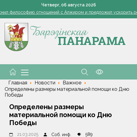
Ребенок провалился в канализационный колодец в Столинско
Четверг,
06
августа
2026
снил философию отношений с Алжиром и предложил ускорить р
а рабочем месте. Обязательные правила для работодателей нап
Семинар-совещание по охране труда профсоюза работник
Косить или не косить: когда обрезка ботвы картофеля обяз
Ребенок провалился в канализационный колодец в Столинско
снил философию отношений с Алжиром и предложил ускорить р
а рабочем месте. Обязательные правила для работодателей нап
Главная
Новости
Важное
Определены размеры материальной помощи ко Дню
Победы
Определены размеры
материальной помощи ко Дню
Победы
21.03.2025
589
Соб. инф.