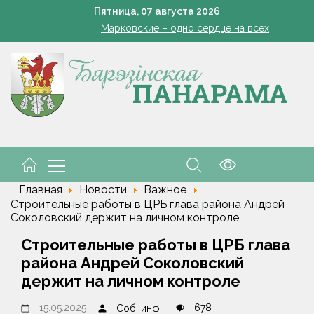
Пятница,
07
августа
2026
Марковские – одно сердце на всех
чтения, буфеты, вендинговые аппараты. Минобразования об изм
Устранение последствий стихии – на контроле губернат
Познай свой край. Как в Беларуси развивают внутренний 
Да трыццаці кубоў за змену
Марковские – одно сердце на всех
чтения, буфеты, вендинговые аппараты. Минобразования об изм
Главная
Новости
Важное
Строительные работы в ЦРБ глава района Андрей
Соколовский держит на личном контроле
Строительные работы в ЦРБ глава
района Андрей Соколовский
держит на личном контроле
15.05.2025
678
Соб. инф.