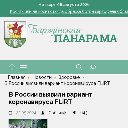
Семинар-совещание по охране труда профсоюза работник
Четверг,
06
августа
2026
Косить или не косить: когда обрезка ботвы картофеля обяз
Ребенок провалился в канализационный колодец в Столинско
Включаем фары и продолжаем жать
командировочные расходы на проезд, если у работника нет биле
Семинар-совещание по охране труда профсоюза работник
Косить или не косить: когда обрезка ботвы картофеля обяз
Ребенок провалился в канализационный колодец в Столинско
Главная
Новости
Здоровье
В России выявили вариант коронавируса FLiRT
В России выявили вариант
коронавируса FLiRT
22.05.2024
643
Соб. инф.