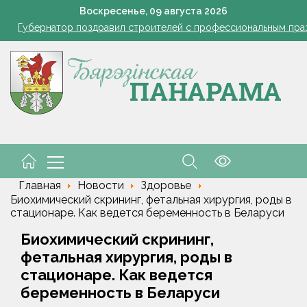
азером, а розацеа обострилась? Врач объяснила, почему усилила
Воскресенье,
09
августа
2026
Губернатор поздравил строителей с профессиональным пра
В Пинском районе бесправник сбил мопед, его водитель в ре
Огород без простоев: превращаем чесночную грядку в фабри
 жара ушла, но лето не спешит прощаться. Рябов рассказал о пог
азером, а розацеа обострилась? Врач объяснила, почему усилила
Губернатор поздравил строителей с профессиональным пра
В Пинском районе бесправник сбил мопед, его водитель в ре
Главная
Новости
Здоровье
Биохимический скрининг, фетальная хирургия, роды в
стационаре. Как ведется беременность в Беларуси
Биохимический скрининг,
фетальная хирургия, роды в
стационаре. Как ведется
беременность в Беларуси