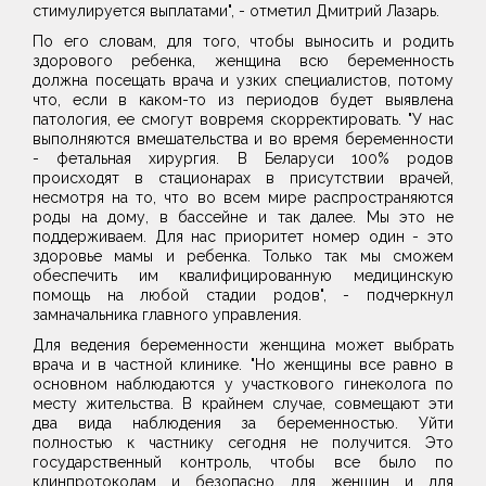
стимулируется выплатами", - отметил Дмитрий Лазарь.
По его словам, для того, чтобы выносить и родить
здорового ребенка, женщина всю беременность
должна посещать врача и узких специалистов, потому
что, если в каком-то из периодов будет выявлена
патология, ее смогут вовремя скорректировать. "У нас
выполняются вмешательства и во время беременности
- фетальная хирургия. В Беларуси 100% родов
происходят в стационарах в присутствии врачей,
несмотря на то, что во всем мире распространяются
роды на дому, в бассейне и так далее. Мы это не
поддерживаем. Для нас приоритет номер один - это
здоровье мамы и ребенка. Только так мы сможем
обеспечить им квалифицированную медицинскую
помощь на любой стадии родов", - подчеркнул
замначальника главного управления.
Для ведения беременности женщина может выбрать
врача и в частной клинике. "Но женщины все равно в
основном наблюдаются у участкового гинеколога по
месту жительства. В крайнем случае, совмещают эти
два вида наблюдения за беременностью. Уйти
полностью к частнику сегодня не получится. Это
государственный контроль, чтобы все было по
клинпротоколам и безопасно для женщин и для