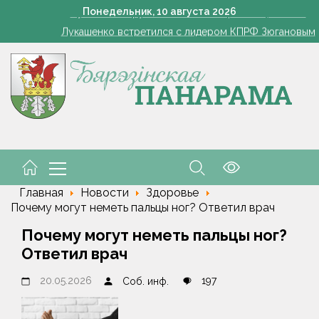
Лукашенко вручена Ленинская премия ЦК КПРФ
Понедельник,
10
августа
2026
Лукашенко встретился с лидером КПРФ Зюгановым
Как правильно выбрать школьный рюкзак, рассказал врач-о
мины с грядки: какие августовские продукты максимально полезн
8 августа открылся сезон охоты на пернатую дичь
Лукашенко вручена Ленинская премия ЦК КПРФ
Лукашенко встретился с лидером КПРФ Зюгановым
Главная
Новости
Здоровье
Почему могут неметь пальцы ног? Ответил врач
Почему могут неметь пальцы ног?
Ответил врач
20.05.2026
197
Соб. инф.