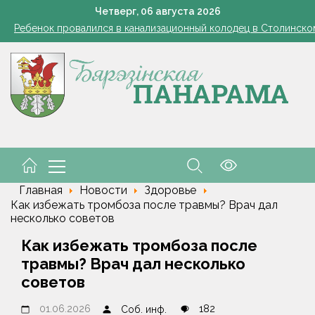
Косить или не косить: когда обрезка ботвы картофеля обяз
Четверг,
06
августа
2026
Ребенок провалился в канализационный колодец в Столинско
снил философию отношений с Алжиром и предложил ускорить р
командировочные расходы на проезд, если у работника нет биле
Семинар-совещание по охране труда профсоюза работник
Косить или не косить: когда обрезка ботвы картофеля обяз
Ребенок провалился в канализационный колодец в Столинско
снил философию отношений с Алжиром и предложил ускорить р
Главная
Новости
Здоровье
Как избежать тромбоза после травмы? Врач дал
несколько советов
Как избежать тромбоза после
травмы? Врач дал несколько
советов
01.06.2026
182
Соб. инф.