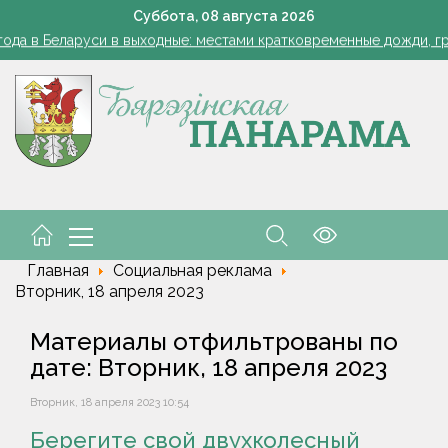
Одна ночь - и грядки чистые: ловушка для слизней из яичных
Суббота,
08
августа
2026
ода в Беларуси в выходные: местами кратковременные дожди, гро
Как часто нужно измерять сахар в крови, рассказала дие
 и рыцарский турнир. В Малорите проведут фестиваль "Са спадчы
орусские школьники завоевали серебро и бронзу на олимпиаде 
Одна ночь - и грядки чистые: ловушка для слизней из яичных
ода в Беларуси в выходные: местами кратковременные дожди, гро
Как часто нужно измерять сахар в крови, рассказала дие
 и рыцарский турнир. В Малорите проведут фестиваль "Са спадчы
орусские школьники завоевали серебро и бронзу на олимпиаде 
Главная
Социальная реклама
Вторник, 18 апреля 2023
Материалы отфильтрованы по
дате: Вторник, 18 апреля 2023
Вторник, 18 апреля 2023 10:54
Берегите свой двухколесный