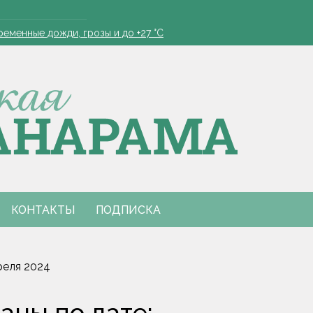
й из яичных лотков
еменные дожди, грозы и до +27 °С
зала диетолог
проведут фестиваль "Са спадчынай продкаў - у будучыню"
онзу на олимпиаде по ИИ в Астане
й из яичных лотков
еменные дожди, грозы и до +27 °С
зала диетолог
проведут фестиваль "Са спадчынай продкаў - у будучыню"
онзу на олимпиаде по ИИ в Астане
КОНТАКТЫ
ПОДПИСКА
реля 2024
аны по дате: